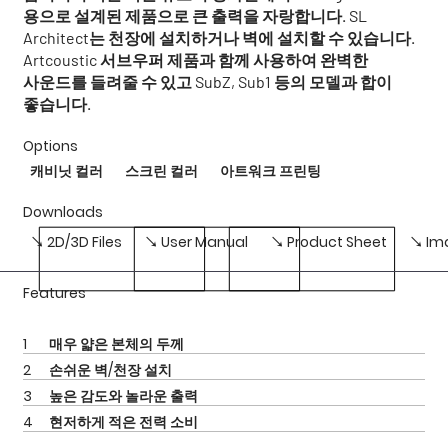
용으로 설계된 제품으로 큰 출력을 자랑합니다. SL
Architect는 천장에 설치하거나 벽에 설치할 수 있습니다.
Artcoustic 서브우퍼 제품과 함께 사용하여 완벽한
사운드를 들려줄 수 있고 SubZ, Sub1 등의 모델과 합이
좋습니다.
Options
캐비닛 컬러
​스크린 컬러
아트워크 프린팅
Downloads
↘ 2D/3D Files
↘ User Manual
↘ Product Sheet
↘ Im
Features
1
매우 얇은 본체의 두께
2
손쉬운 벽/천장 설치
3
높은 감도와 놀라운 출력
4
현저하게 적은 전력 소비