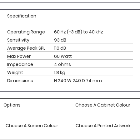
Specification
Operating Range
60 Hz (-3 dB) to 40 kHz
Sensitivity
93 dB
Average Peak SPL
110 dB
Max Power
60 Watt
Impedance
4 ohms
Weight
1.8 kg
Dimensions
H 240 W 240 D 74 mm
Options
Choose A Cabinet Colour
Choose A Screen Colour
Choose A Printed Artwork