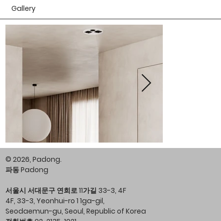
Gallery
© 2026, Padong.
파동 Padong
서울시 서대문구 연희로 11가길 33-3, 4F
4F, 33-3, Yeonhui-ro 1 1ga-gil,
Seodaemun-gu, Seoul, Republic of Korea