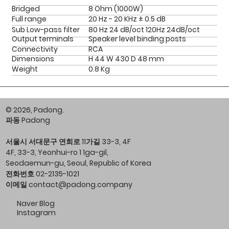
Bridged
8 Ohm (1000W)
Full range
20 Hz - 20 KHz ± 0.5 dB
Sub Low-pass filter
80 Hz 24 dB/oct 120Hz 24dB/oct
Output terminals
Speaker level binding posts
Connectivity
RCA
Dimensions
H 44 W 430 D 48 mm
Weight
0.8 Kg
© 2026, Padong.
파동 Padong
서울시 서대문구 연희로 11가길 33-3, 4F
4F, 33-3, Yeonhui-ro 1 1ga-gil,
Seodaemun-gu, Seoul, Republic of Korea
전화번호 02-2135-1021
이메일
contact@padong.company
Naver Blog
Instagram